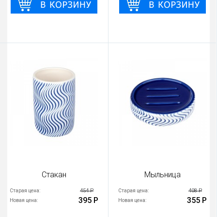
Стакан
Мыльница
454 Р
408 Р
Старая цена:
Старая цена:
395 Р
355 Р
Новая цена:
Новая цена: