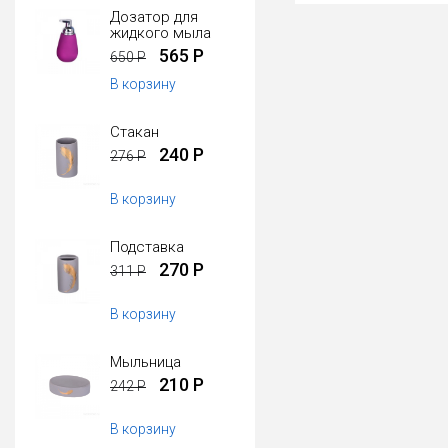
Дозатор для
жидкого мыла
565 Р
650 Р
В корзину
Стакан
240 Р
276 Р
В корзину
Подставка
270 Р
311 Р
В корзину
Мыльница
210 Р
242 Р
В корзину