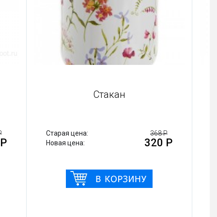
Стакан
552 Р
Старая цена:
368 Р
80 Р
320 Р
Новая цена: