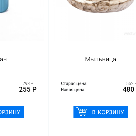
такан
Мыльница
293 Р
Старая цена:
255 Р
4
Новая цена: