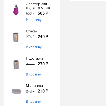
Дозатор для
жидкого мыла
565 Р
650 Р
В корзину
Стакан
240 Р
276 Р
В корзину
Подставка
270 Р
311 Р
В корзину
Мыльница
210 Р
242 Р
В корзину