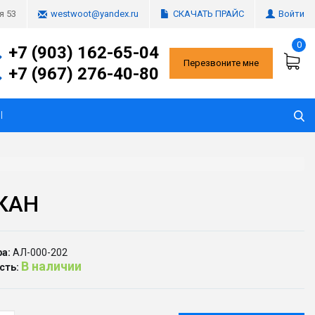
СКАЧАТЬ ПРАЙС
Войти
я 53
westwoot@yandex.ru
0
+7 (903) 162-65-04
Перезвоните мне
+7 (967) 276-40-80
Ы
КАН
а:
АЛ-000-202
В наличии
сть: