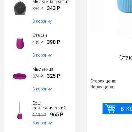
Мыльница графит
343 Р
394 Р
В корзину
Стакан
390 Р
449 Р
В корзину
С
Мыльница
325 Р
374 Р
Старая цена:
Новая цена:
В корзину
Ерш
сантехнический
965 Р
1 110 Р
В корзину