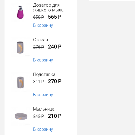
Дозатор для
жидкого мыла
565 Р
650 Р
В корзину
Стакан
240 Р
276 Р
В корзину
Подставка
270 Р
311 Р
В корзину
Мыльница
210 Р
242 Р
В корзину