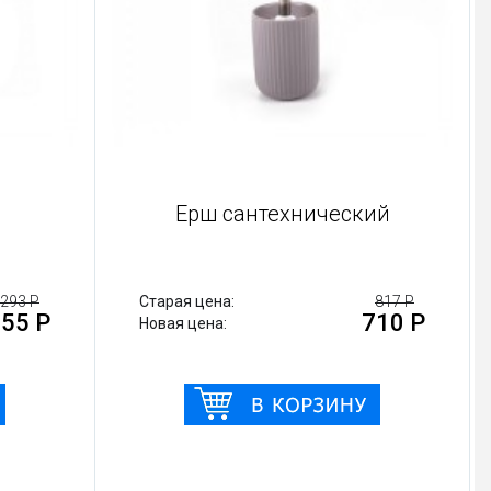
Ерш сантехнический
293 Р
Старая цена:
817 Р
55 Р
710 Р
Новая цена: