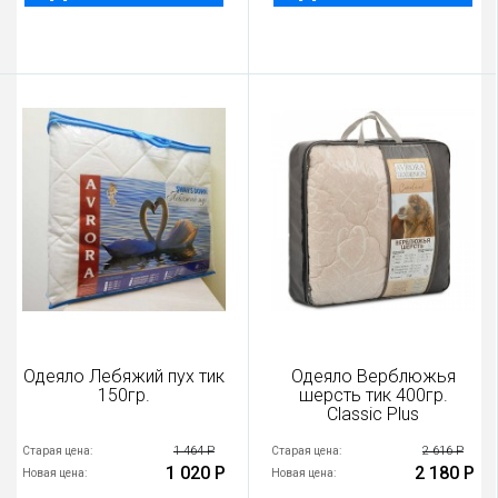
Одеяло Лебяжий пух тик
Одеяло Верблюжья
150гр.
шерсть тик 400гр.
Classic Plus
1 464 Р
2 616 Р
Старая цена:
Старая цена:
1 020 Р
2 180 Р
Новая цена:
Новая цена: