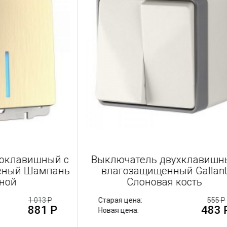
 одноклавишный с
Выключатель двухкла
Рифленый Шампань
влагозащищенный Gal
оходной
Слоновая кость
1 013 Р
Старая цена:
881 Р
4
Новая цена: