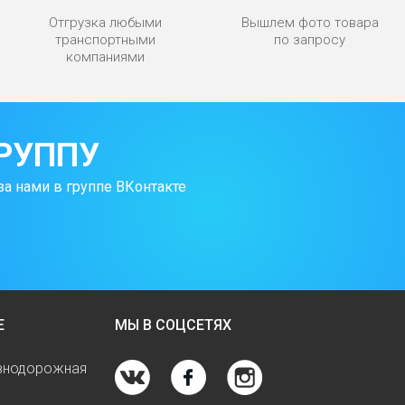
Отгрузка любыми
Вышлем фото товара
транспортными
по запросу
компаниями
РУППУ
за нами в группе ВКонтакте
Е
МЫ В СОЦСЕТЯХ
езнодорожная