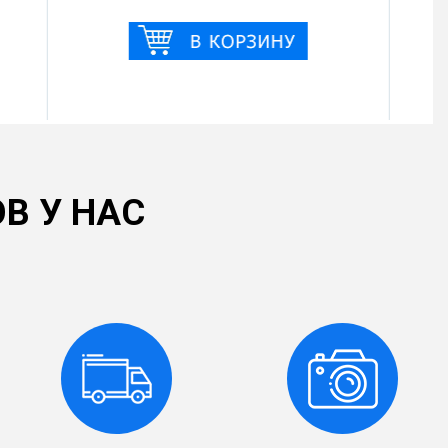
В У НАС