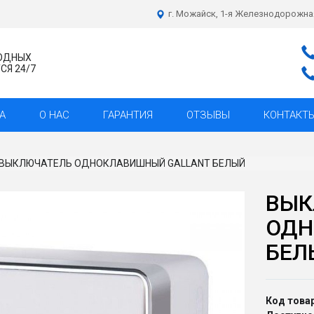
г. Можайск, 1-я Железнодорожна
ХОДНЫХ
Я 24/7
А
О НАС
ГАРАНТИЯ
ОТЗЫВЫ
КОНТАКТ
ВЫКЛЮЧАТЕЛЬ ОДНОКЛАВИШНЫЙ GALLANT БЕЛЫЙ
ВЫК
ОДН
БЕЛ
Код товар