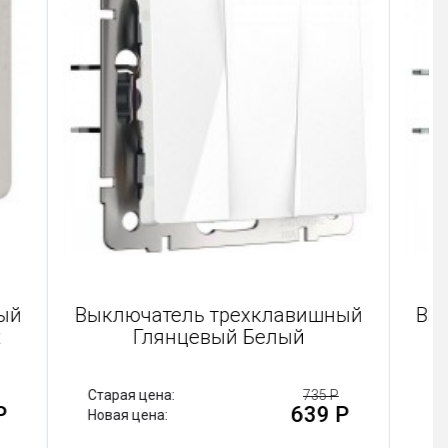
вишный
Выключатель трехклавишный
lant
Глянцевый Белый
555 Р
Старая цена:
735 Р
83 Р
639 Р
Новая цена: