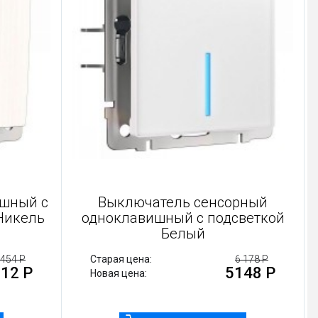
авишный с
Выключатель сенсорный
ый Никель
одноклавишный с подсветкой
Белый
1 454 Р
Старая цена:
6 178 Р
1212 Р
5148 Р
Новая цена: