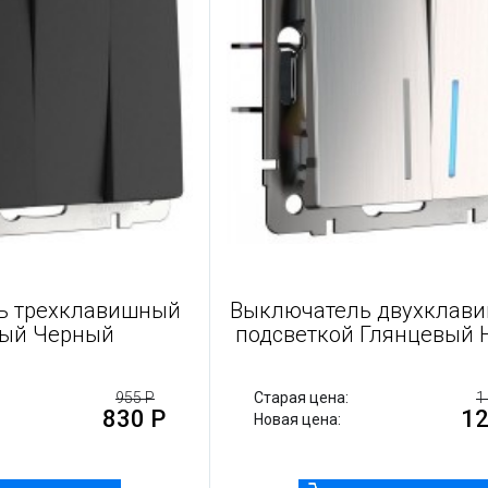
тель трехклавишный
Выключатель двухкл
товый Черный
подсветкой Глянцев
а:
955 Р
Старая цена:
830 Р
:
Новая цена: