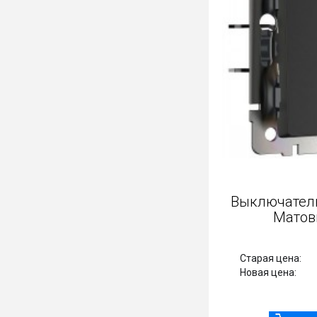
Выключатель двухклавишный
Выключа
Рифленый Шампань проходной
Ма
Старая цена:
920 Р
Старая цен
800 Р
Новая цена:
Новая цена