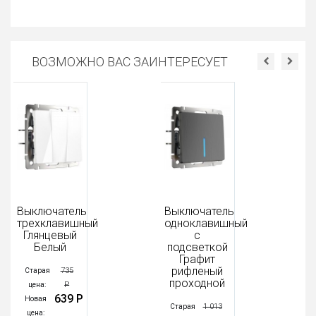
ВОЗМОЖНО ВАС ЗАИНТЕРЕСУЕТ
ключатель
Выключатель
Выклю
ехклавишный
одноклавишный
двухк
лянцевый
с
с
Белый
подсветкой
подсв
Графит
Gall
рифленый
Шамп
735
тарая
проходной
рифл
Р
ена:
639 Р
овая
1 013
Старая
Старая
ена: