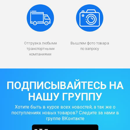
Отгрузка любыми
Вышлем фото товара
транспортными
по запросу
компаниями
ПОДПИСЫВАЙТЕСЬ НА
НАШУ ГРУППУ
Хотите быть в курсе всех новостей, а так же о
поступлениях новых товаров? Следите за нами в
группе ВКонтакте