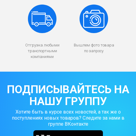
Отгрузка любыми
Вышлем фото товара
транспортными
по запросу
компаниями
ПОДПИСЫВАЙТЕСЬ НА
НАШУ ГРУППУ
Хотите быть в курсе всех новостей, а так же о
поступлениях новых товаров? Следите за нами в
группе ВКонтакте