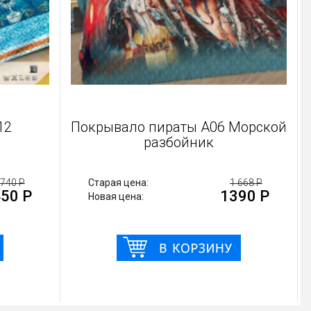
о Шелк 012
Покрывало пираты A06 Мо
разбойник
1 740 Р
Старая цена:
1 66
1450 Р
139
Новая цена: