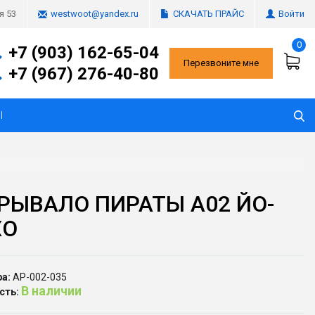
СКАЧАТЬ ПРАЙС
Войти
я 53
westwoot@yandex.ru
0
+7 (903) 162-65-04
Перезвоните мне
+7 (967) 276-40-80
Ы
РЫВАЛО ПИРАТЫ A02 ЙО-
ХО
а:
АР-002-035
В наличии
сть: