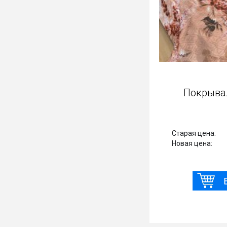
Покрывало готика А21 Hell
Старая цена:
1 512 Р
Ст
1260 Р
Новая цена:
Но