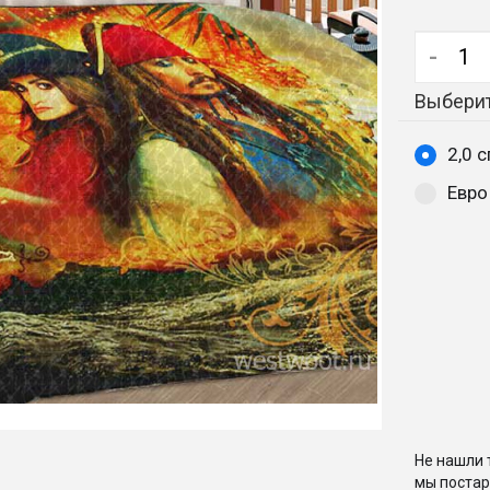
-
Выберит
2,0 
Евро
Не нашли 
мы постар