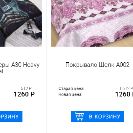
айкеры А30 Heavy
Покрывало Шелк А
Metal
1 512 Р
Старая цена:
1
1260 Р
12
Новая цена: