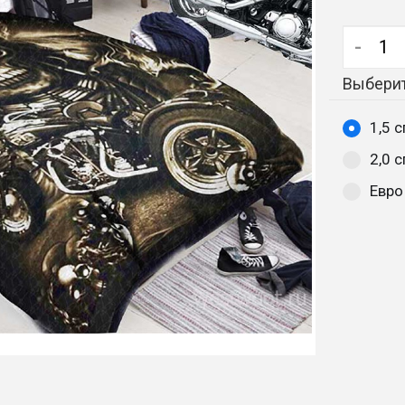
-
Выберит
1,5 с
2,0 
Евро