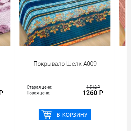
002
Покрывало Шелк А009
 512 Р
Старая цена:
1 512 Р
60 Р
1260 Р
Новая цена: