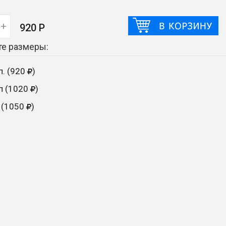
+
920 Р
е размеры:
п. (920
)
сп (1020
)
 (1050
)