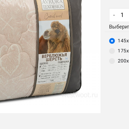
-
Выберит
145х
175х
200х