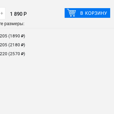
+
1 890 Р
е размеры:
205 (1890
)
205 (2180
)
220 (2570
)