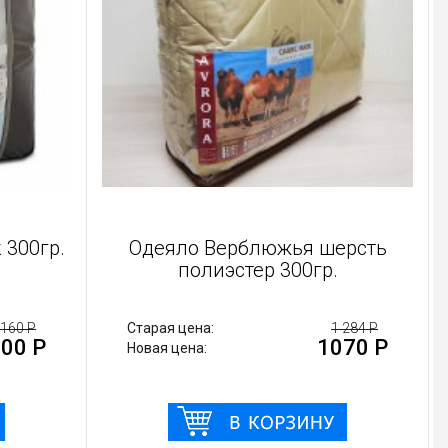
 300гр.
Одеяло Верблюжья шерсть
полиэстер 300гр.
 160 Р
Старая цена:
1 284 Р
00 Р
1070 Р
Новая цена: