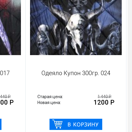
 017
Одеяло Купон 300гр. 024
 440 Р
Старая цена:
1 440 Р
00 Р
1200 Р
Новая цена: