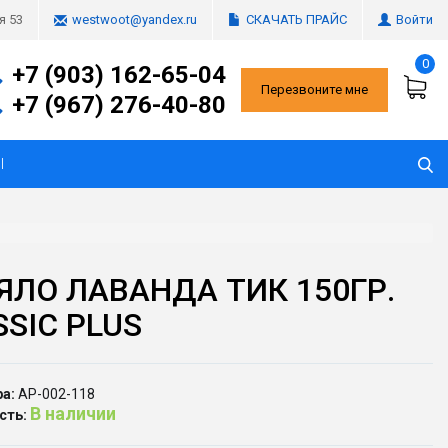
СКАЧАТЬ ПРАЙС
Войти
я 53
westwoot@yandex.ru
0
+7 (903) 162-65-04
Перезвоните мне
+7 (967) 276-40-80
Ы
ЯЛО ЛАВАНДА ТИК 150ГР.
SSIC PLUS
а:
АР-002-118
В наличии
сть: