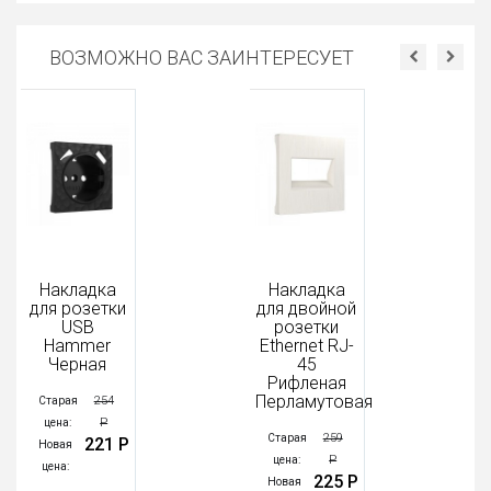
ВОЗМОЖНО ВАС ЗАИНТЕРЕСУЕТ
Накладка
Накладка
На
для розетки
для двойной
дл
USB
розетки
H
Hammer
Еthernet RJ-
Б
Черная
45
Рифленая
Ста
Перламутовая
254
Старая
цен
Р
цена:
Нов
259
Старая
221 Р
Новая
цена
Р
цена:
цена:
225 Р
Новая