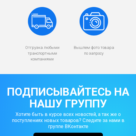
Отгрузка любыми
Вышлем фото товара
транспортными
по запросу
компаниями
ПОДПИСЫВАЙТЕСЬ НА
НАШУ ГРУППУ
Хотите быть в курсе всех новостей, а так же о
поступлениях новых товаров? Следите за нами в
группе ВКонтакте