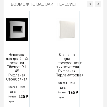
ВОЗМОЖНО ВАС ЗАИНТЕРЕСУЕТ
Накладка
Клавиша
для двойной
для
розетки
перекрестного
Еthernet RJ-
выключателя
45
Рифленая
Рифленая
Перламутровая
Серебряная
213
Старая
259
Старая
Р
цена:
Р
185 Р
цена:
Новая
225 Р
Новая
цена:
цена: