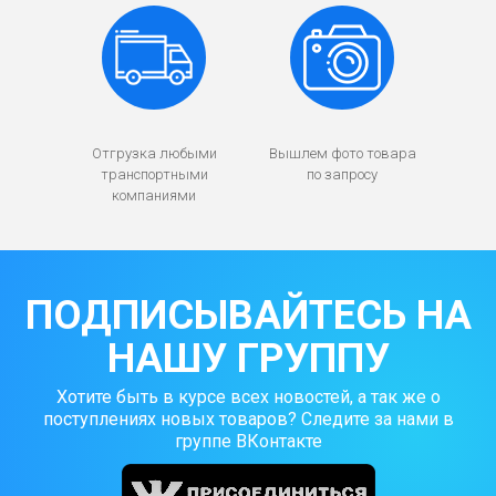
Отгрузка любыми
Вышлем фото товара
транспортными
по запросу
компаниями
ПОДПИСЫВАЙТЕСЬ НА
НАШУ ГРУППУ
Хотите быть в курсе всех новостей, а так же о
поступлениях новых товаров? Следите за нами в
группе ВКонтакте