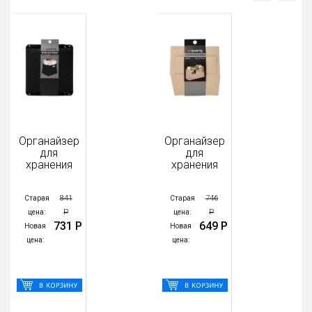
Органайзер
Органайзер
для
для
хранения
хранения
841
746
Старая
Старая
Р
Р
цена:
цена:
731 Р
649 Р
Новая
Новая
цена:
цена: