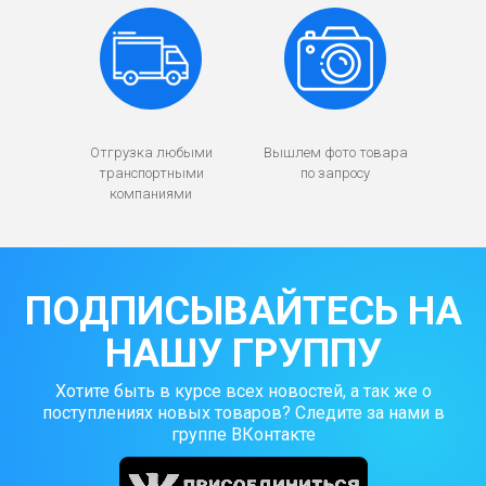
Отгрузка любыми
Вышлем фото товара
транспортными
по запросу
компаниями
ПОДПИСЫВАЙТЕСЬ НА
НАШУ ГРУППУ
Хотите быть в курсе всех новостей, а так же о
поступлениях новых товаров? Следите за нами в
группе ВКонтакте