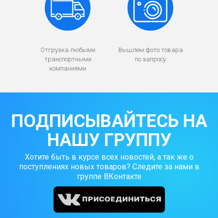
Отгрузка любыми
Вышлем фото товара
транспортными
по запросу
компаниями
ПОДПИСЫВАЙТЕСЬ НА
НАШУ ГРУППУ
Хотите быть в курсе всех новостей, а так же о
поступлениях новых товаров? Следите за нами в
группе ВКонтакте