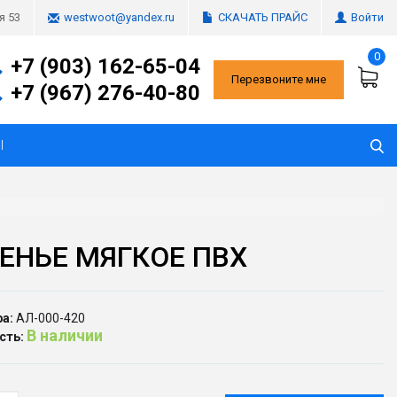
СКАЧАТЬ ПРАЙС
Войти
я 53
westwoot@yandex.ru
0
+7 (903) 162-65-04
Перезвоните мне
+7 (967) 276-40-80
Ы
ЕНЬЕ МЯГКОЕ ПВХ
а:
АЛ-000-420
В наличии
сть: