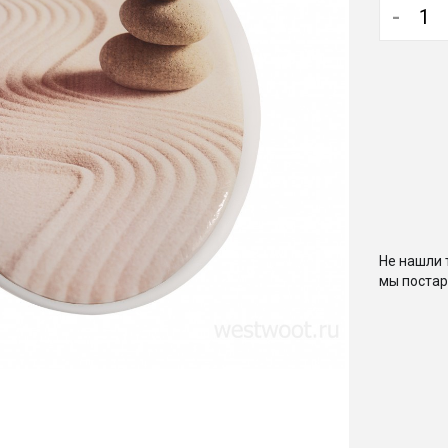
-
Не нашли 
мы постар