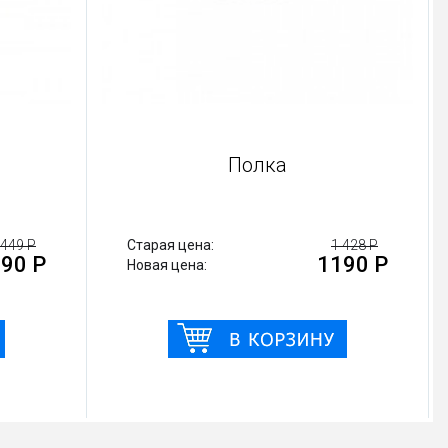
Полка угловая
П
тарая цена:
449 Р
Старая цена:
390 Р
овая цена:
Новая цена: