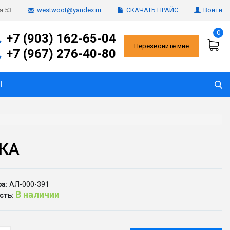
СКАЧАТЬ ПРАЙС
Войти
я 53
westwoot@yandex.ru
0
+7 (903) 162-65-04
Перезвоните мне
+7 (967) 276-40-80
Ы
КА
а:
АЛ-000-391
В наличии
сть: