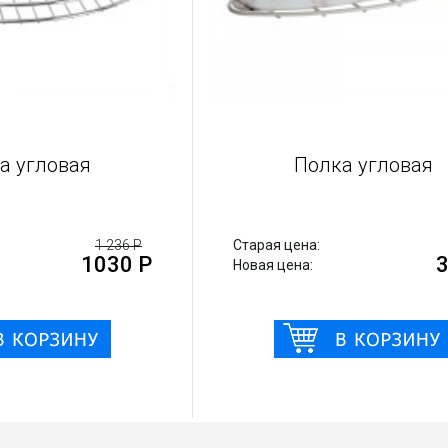
Полка угловая
 Р
Старая цена:
1 236 Р
С
 Р
1030 Р
Новая цена:
Н