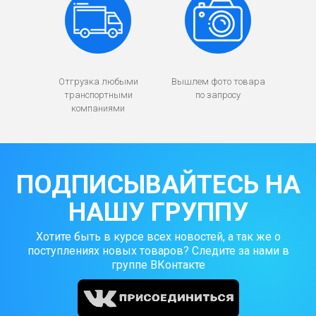
Отгрузка любыми
Вышлем фото товара
транспортными
по запросу
компаниями
ПОДПИСЫВАЙТЕСЬ НА
НАШУ ГРУППУ
Хотите быть в курсе всех новостей, а так же о
поступлениях новых товаров? Следите за нами в
группе ВКонтакте