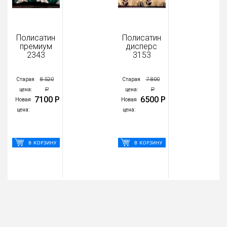
Полисатин
Полисатин
Поли
премиум
дисперс
дис
2343
3153
4
8 520
7 800
Старая
Старая
Стара
Р
Р
цена:
цена:
цена:
7100 Р
6500 Р
овая
Новая
Новая
цена:
цена:
цена: