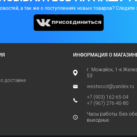
новостей, а так же о поступлениях новых товаров? Следите 
ИЯ
ИНФОРМАЦИЯ О МАГАЗИН
г. Можайск, 1-я Жел
53
о доставке
westwoot@yandex.ru
+7 (903) 162-65-04
+7 (967) 276-40-80
Часы работы: Без обе
выходных
ь