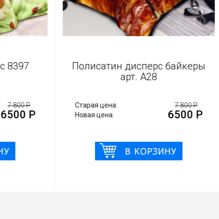
н дисперс 8397
Полисатин дисперс ба
арт. А28
7 800 Р
Старая цена:
7
6500 Р
65
Новая цена: