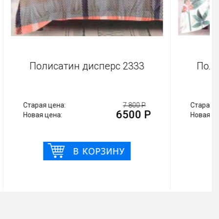
йкеры
Полисатин дисперс 2333
 800 Р
Старая цена:
7 800 Р
00 Р
6500 Р
Новая цена: