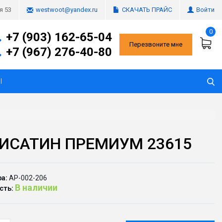
СКАЧАТЬ ПРАЙС
Войти
я 53
westwoot@yandex.ru
0
+7 (903) 162-65-04
Перезвоните мне
+7 (967) 276-40-80
Ы
ИСАТИН ПРЕМИУМ 23615
а:
АР-002-206
В наличии
сть: