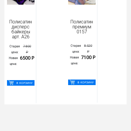
Полисатин
Полисатин
П
дисперс
премиум
байкеры
0157
арт. А26
8 520
Старая
Ст
7 800
Старая
Р
цена:
ц
Р
цена:
7100 Р
6500 Р
Новая
Но
Новая
цена:
це
цена: