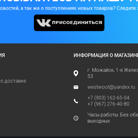
новостей, а так же о поступлениях новых товаров? Следите 
ИЯ
ИНФОРМАЦИЯ О МАГАЗИН
г. Можайск, 1-я Жел
53
о доставке
westwoot@yandex.ru
+7 (903) 162-65-04
+7 (967) 276-40-80
Часы работы: Без обе
выходных
ь