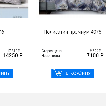
тин 3996
Полисатин премиум 
17 813 Р
Старая цена:
8
14250 Р
71
Новая цена: