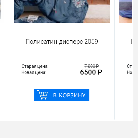
4076
Полисатин дисперс 2059
 520 Р
Старая цена:
7 800 Р
00 Р
6500 Р
Новая цена: