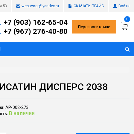
СКАЧАТЬ ПРАЙС
Войти
я 53
westwoot@yandex.ru
0
+7 (903) 162-65-04
Перезвоните мне
+7 (967) 276-40-80
Ы
ИСАТИН ДИСПЕРС 2038
а:
АР-002-273
В наличии
сть: