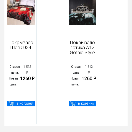
Покрывало
Покрывало
По
Шелк 034
готика А12
го
Gothic Style
1 512
1 512
Старая
Старая
Ста
Р
Р
цена:
цена:
це
1260 Р
1260 Р
Новая
Новая
Нов
цена:
цена:
цен