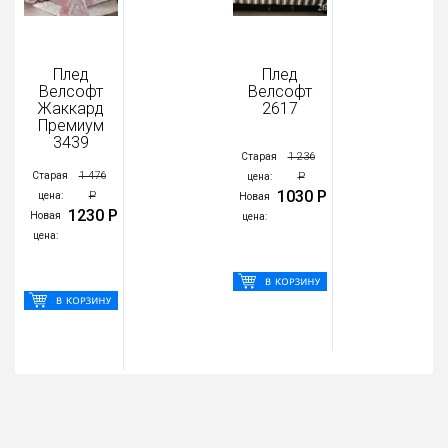
Плед
Плед
Велсофт
Велсофт
Жаккард
2617
Премиум
3439
1 236
Старая
1 476
Старая
Р
цена:
1030 Р
Р
цена:
Новая
1230 Р
Новая
цена:
цена: