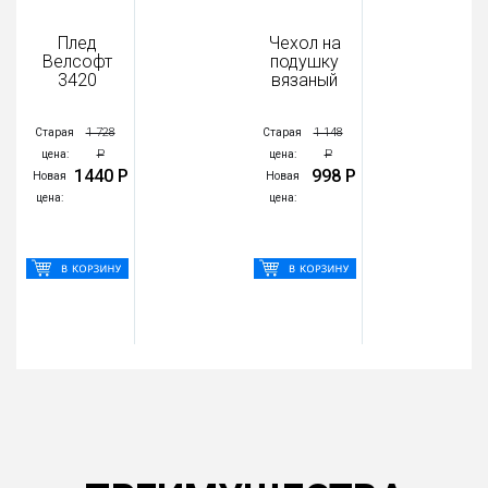
Плед
Чехол на
Велсофт
подушку
3420
вязаный
1 728
1 148
Старая
Старая
Р
Р
цена:
цена:
1440 Р
998 Р
Новая
Новая
цена:
цена: