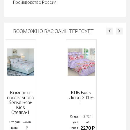
Производство Россия
ВОЗМОЖНО ВАС ЗАИНТЕРЕСУЕТ
Комплект
КПБ Бязь
постельного
Люкс 3013-
белья Бязь
1
Kids
Стелла-1
2 724
Старая
1 836
Старая
Р
Ст
цена:
2270 Р
Р
цена:
ц
Новая