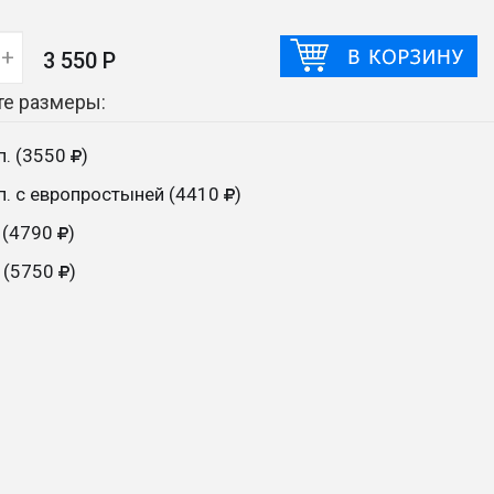
+
3 550 Р
е размеры:
сп. (3550
)
сп. с европростыней (4410
)
 (4790
)
 (5750
)