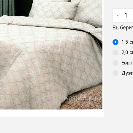
-
Выберит
1,5 
2,0 
Евро
Дуэт