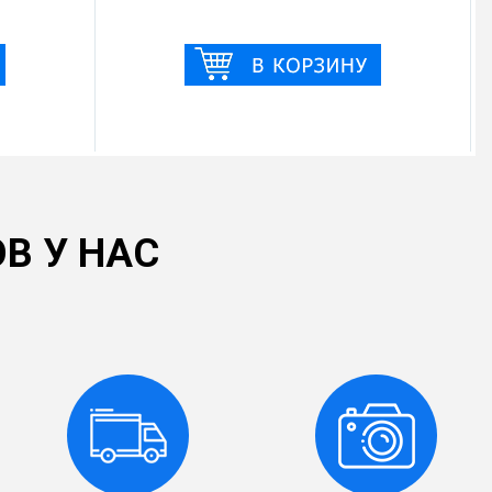
В У НАС