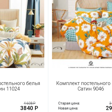
остельного белья
Комплект постельного
ин 11024
Сатин 9046
4 608 Р
Старая цена:
3
3840 Р
29
Новая цена: