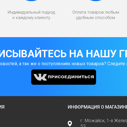
Индивидуальный подход
Оплата товаров любым
к каждому клиенту
удобным способом
ИСЫВАЙТЕСЬ НА НАШУ Г
новостей, а так же о поступлениях новых товаров? Следите 
ИЯ
ИНФОРМАЦИЯ О МАГАЗИН
г. Можайск, 1-я Жел
53