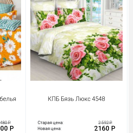
 белья
КПБ Бязь Люкс 4548
 480 Р
Старая цена:
2 592 Р
00 Р
2160 Р
Новая цена: