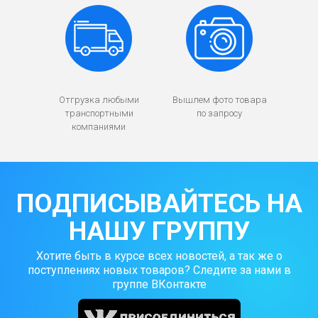
Отгрузка любыми
Вышлем фото товара
транспортными
по запросу
компаниями
ПОДПИСЫВАЙТЕСЬ НА
НАШУ ГРУППУ
Хотите быть в курсе всех новостей, а так же о
поступлениях новых товаров? Следите за нами в
группе ВКонтакте