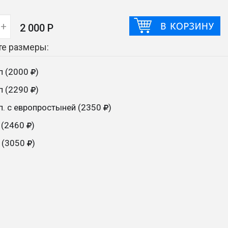
+
2 000 Р
е размеры:
сп (2000
)
сп (2290
)
сп. с европростыней (2350
)
 (2460
)
 (3050
)