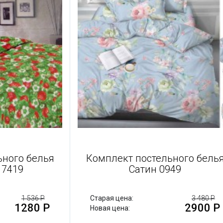
остельного белья
Комплект постельного
атин 7419
Сатин 0949
1 536 Р
Старая цена:
3
1280 Р
29
Новая цена: