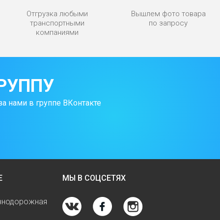
Отгрузка любыми
Вышлем фото товара
транспортными
по запросу
компаниями
РУППУ
за нами в группе ВКонтакте
Е
МЫ В СОЦСЕТЯХ
езнодорожная