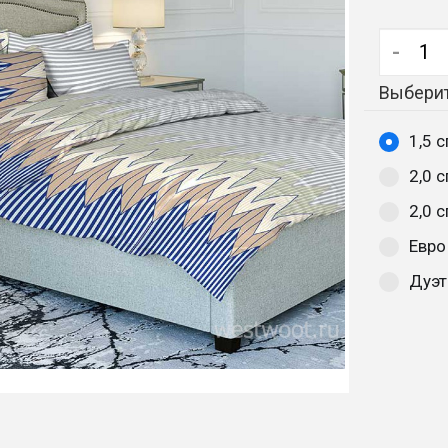
-
Выберит
1,5 
2,0 
2,0 
Евро
Дуэт