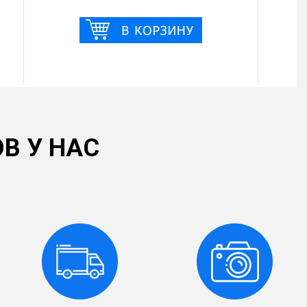
В У НАС