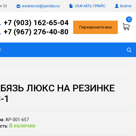
СКАЧАТЬ ПРАЙС
Войти
я 53
westwoot@yandex.ru
0
+7 (903) 162-65-04
Перезвоните мне
+7 (967) 276-40-80
Ы
 БЯЗЬ ЛЮКС НА РЕЗИНКЕ
-1
а:
АР-001-657
В наличии
сть: