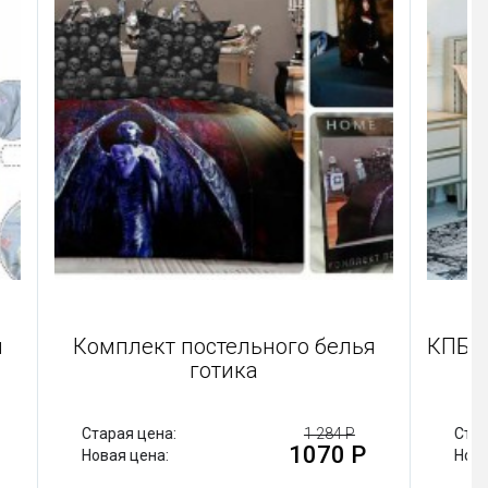
 белья
Комплект постельного белья
готика
 480 Р
Старая цена:
1 284 Р
00 Р
1070 Р
Новая цена: