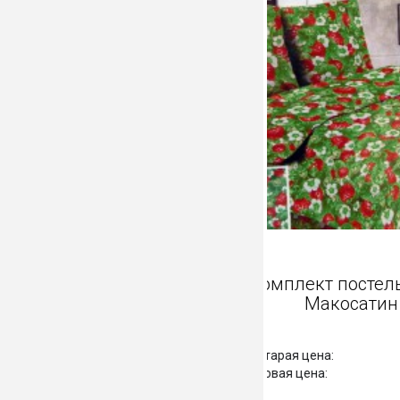
Комплект п
Макос
Старая цена:
Новая цена: