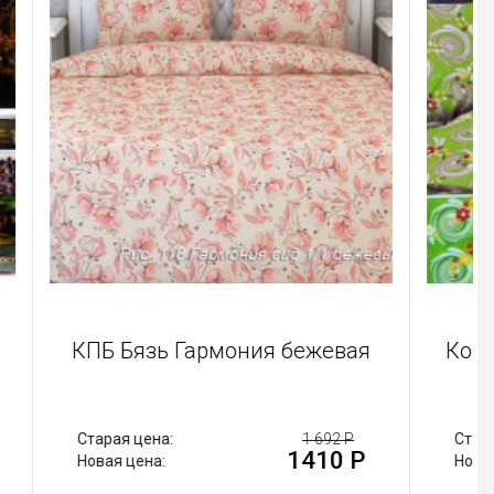
 белья
КПБ Бязь Гармония бежевая
A03
 284 Р
Старая цена:
1 692 Р
70 Р
1410 Р
Новая цена: