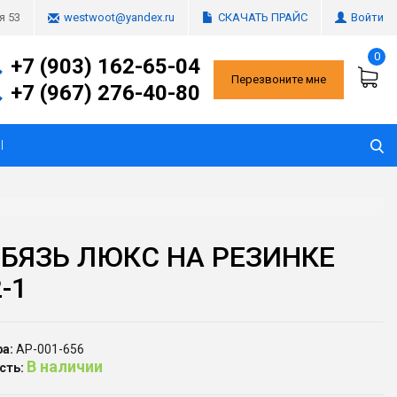
СКАЧАТЬ ПРАЙС
Войти
я 53
westwoot@yandex.ru
0
+7 (903) 162-65-04
Перезвоните мне
+7 (967) 276-40-80
Ы
 БЯЗЬ ЛЮКС НА РЕЗИНКЕ
-1
а:
АР-001-656
В наличии
сть: