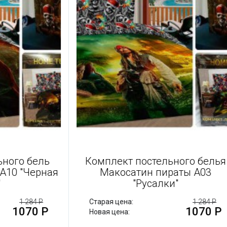
остельного бель
Комплект постельного
раты A10 "Черная
Макосатин пираты 
орода"
"Русалки"
1 284 Р
Старая цена:
1
1070 Р
10
Новая цена: