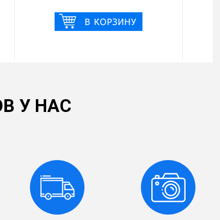
В У НАС