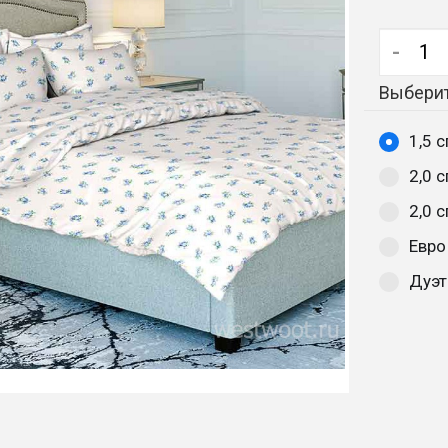
-
Выберит
1,5 
2,0 
2,0 
Евро
Дуэт