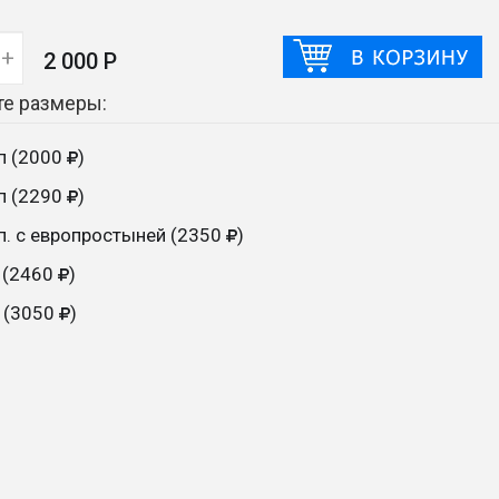
+
2 000 Р
е размеры:
сп (2000
)
сп (2290
)
сп. с европростыней (2350
)
 (2460
)
 (3050
)