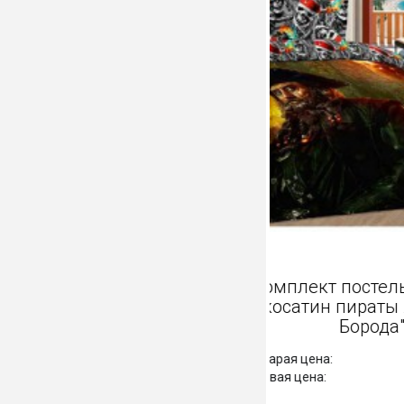
Комплект п
Макосатин пи
Б
Старая цена:
Новая цена: