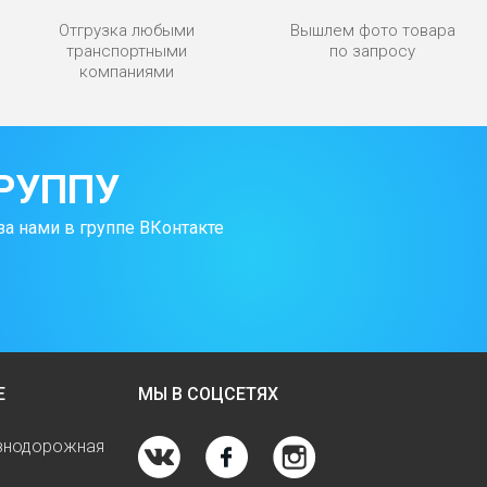
Отгрузка любыми
Вышлем фото товара
транспортными
по запросу
компаниями
РУППУ
за нами в группе ВКонтакте
Е
МЫ В СОЦСЕТЯХ
езнодорожная