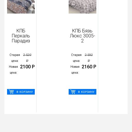
КПБ
КПБ Бязь
КПБ Б
еркаль
Люкс 3005-
Люкс 1
арадиз
2
2
2 520
2 592
2
рая
Старая
Старая
Р
Р
а:
цена:
цена:
2100 Р
2160 Р
19
я
Новая
Новая
:
цена:
цена: