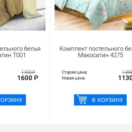
остельного белья
Комплект постельного
-сатин Т001
Макосатин 4275
1 920 Р
Старая цена:
1
1600 Р
11
Новая цена: