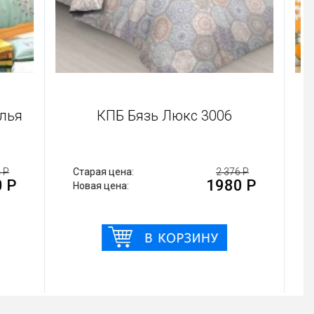
 белья
КПБ Бязь Люкс 3006
 356 Р
Старая цена:
2 376 Р
30 Р
1980 Р
Новая цена: