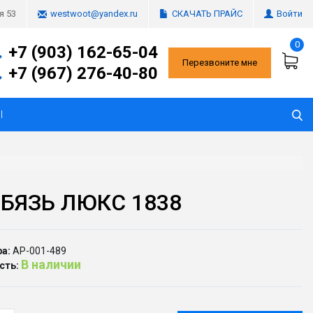
СКАЧАТЬ ПРАЙС
Войти
я 53
westwoot@yandex.ru
0
+7 (903) 162-65-04
Перезвоните мне
+7 (967) 276-40-80
Ы
 БЯЗЬ ЛЮКС 1838
а:
АР-001-489
В наличии
сть: