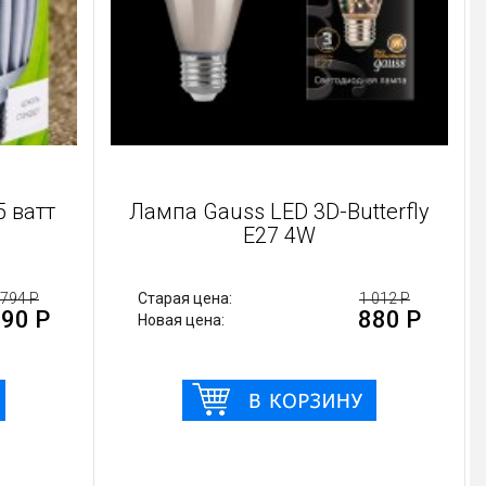
 3D-Butterfly
Лампа светодиодная
4W
диммируемая
1 012 Р
Старая цена:
460 Р
880 Р
400 
Новая цена: