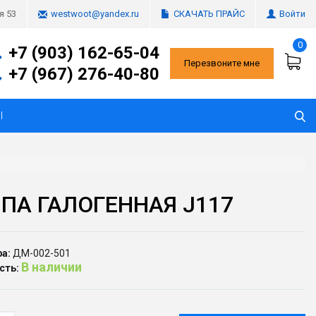
СКАЧАТЬ ПРАЙС
Войти
я 53
westwoot@yandex.ru
0
+7 (903) 162-65-04
Перезвоните мне
+7 (967) 276-40-80
Ы
ПА ГАЛОГЕННАЯ J117
а:
ДМ-002-501
В наличии
сть: