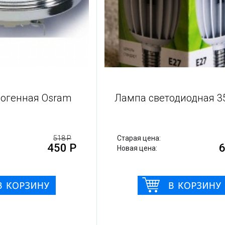
а светодиодная 35 ватт
Лампа Gauss LED
E27 
я цена:
794 Р
Старая цена:
690 Р
 цена:
Новая цена: