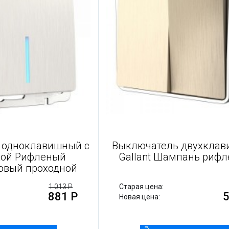
 одноклавишный с
Выключатель двухкла
кой Рифленый
Gallant Шампань риф
овый проходной
1 013 Р
Старая цена:
881 Р
5
Новая цена: