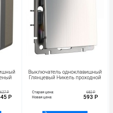
вишный
Выключатель одноклавишный
леный
Глянцевый Никель проходной
627 Р
Старая цена:
682 Р
45 Р
593 Р
Новая цена: