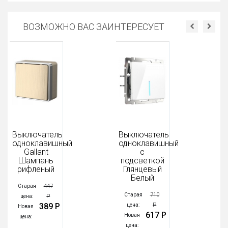
ВОЗМОЖНО ВАС ЗАИНТЕРЕСУЕТ
Выключатель
Выключатель
одноклавишный
одноклавишный
Gallant
с
Шампань
подсветкой
рифленый
Глянцевый
Белый
447
Старая
710
Старая
Р
цена:
389 Р
Р
цена:
Новая
617 Р
Новая
цена:
цена: