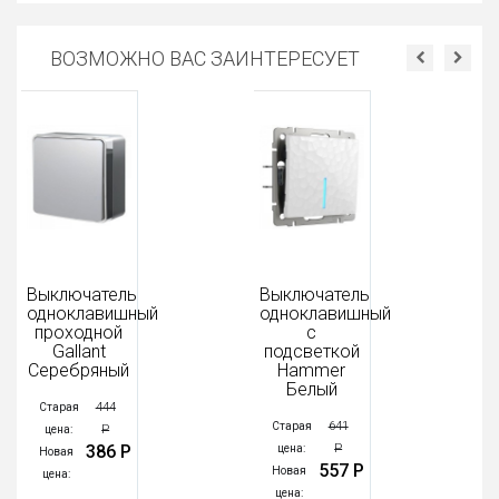
ВОЗМОЖНО ВАС ЗАИНТЕРЕСУЕТ
Выключатель
Выключатель
одноклавишный
одноклавишный
проходной
с
Gallant
подсветкой
Серебряный
Hammer
Белый
444
Старая
641
Старая
Р
цена:
386 Р
Р
цена:
Новая
557 Р
Новая
цена:
цена: