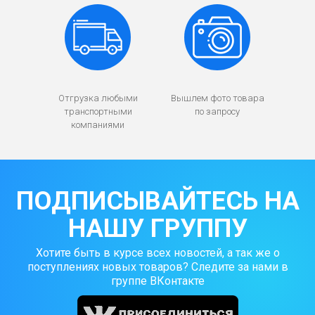
Отгрузка любыми
Вышлем фото товара
транспортными
по запросу
компаниями
ПОДПИСЫВАЙТЕСЬ НА
НАШУ ГРУППУ
Хотите быть в курсе всех новостей, а так же о
поступлениях новых товаров? Следите за нами в
группе ВКонтакте