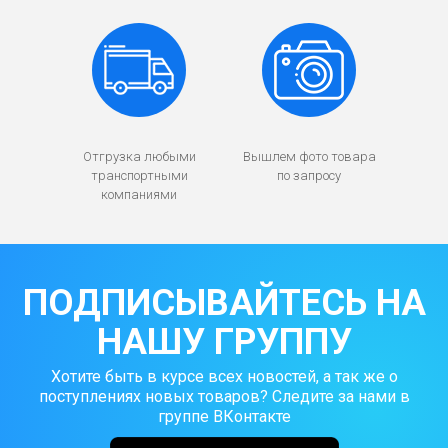
Отгрузка любыми
Вышлем фото товара
транспортными
по запросу
компаниями
ПОДПИСЫВАЙТЕСЬ НА
НАШУ ГРУППУ
Хотите быть в курсе всех новостей, а так же о
поступлениях новых товаров? Следите за нами в
группе ВКонтакте