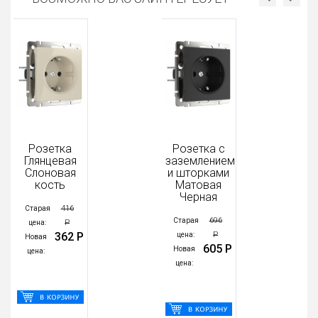
Розетка
Розетка с
Глянцевая
заземлением
Слоновая
и шторками
кость
Матовая
Черная
416
Старая
696
Старая
Р
цена:
362 Р
Р
цена:
Новая
605 Р
Новая
цена:
цена: