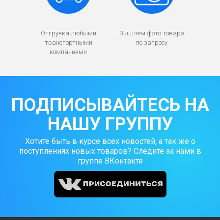
Отгрузка любыми
Вышлем фото товара
транспортными
по запросу
компаниями
ПОДПИСЫВАЙТЕСЬ НА
НАШУ ГРУППУ
Хотите быть в курсе всех новостей, а так же о
поступлениях новых товаров? Следите за нами в
группе ВКонтакте