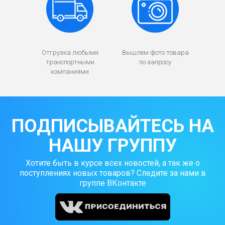
Отгрузка любыми
Вышлем фото товара
транспортными
по запросу
компаниями
ПОДПИСЫВАЙТЕСЬ НА
НАШУ ГРУППУ
Хотите быть в курсе всех новостей, а так же о
поступлениях новых товаров? Следите за нами в
группе ВКонтакте