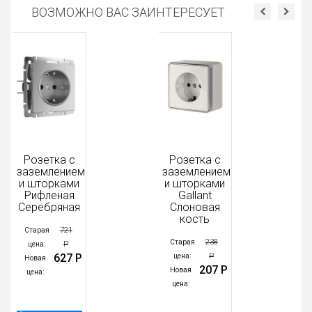
ВОЗМОЖНО ВАС ЗАИНТЕРЕСУЕТ
Розетка с
Розетка с
заземлением
заземлением
и шторками
и шторками
Рифленая
Gallant
Серебряная
Слоновая
кость
721
Старая
238
Старая
Р
цена:
627 Р
Р
цена:
Новая
207 Р
Новая
цена:
цена: