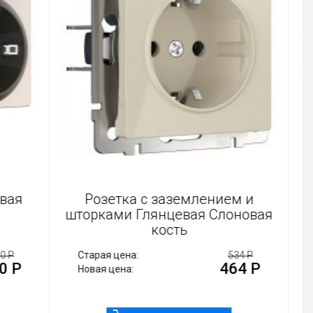
цевая
Розетка с заземлением и
шторками Глянцевая Слоновая
кость
 320 Р
Старая цена:
534 Р
00 Р
464 Р
Новая цена: