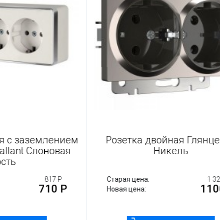
ная с заземлением
Розетка двойная Глян
Gallant Слоновая
Никель
кость
817 Р
Старая цена:
1
710 Р
11
Новая цена: