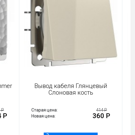
 Hammer
Вывод кабеля Глянцевый
Слоновая кость
 745 Р
Старая цена:
414 Р
54 Р
360 Р
Новая цена: