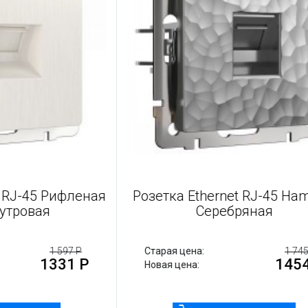
net RJ-45 Рифленая
Розетка Ethernet RJ-45
амутровая
Cеребряная
1 597 Р
Старая цена:
1
1331 Р
14
Новая цена: