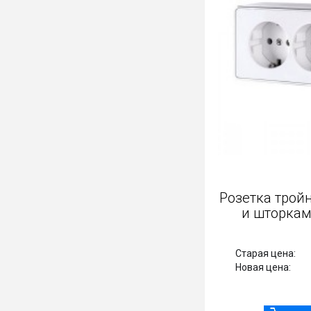
Розетка влагозащищенная с
Розет
крышкой Hammer Глянцевая
и 
Никель
Старая цена:
890 Р
Стар
774 Р
Новая цена:
Нова