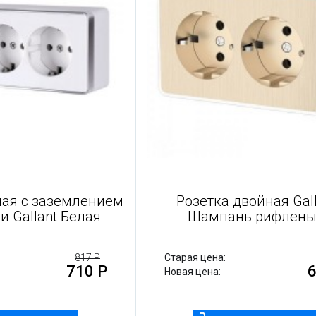
ка тройная с заземлением
Розетка двой
шторками Gallant Белая
Шампань 
ая цена:
817 Р
Старая цена:
710 Р
я цена:
Новая цена: