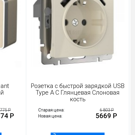
ная Gallant
Розетка с быстрой зарядкой
рифленый
Type A C Глянцевая Слоно
кость
775 Р
Старая цена:
6 803 
674 Р
5669
Новая цена: