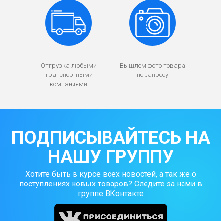
Отгрузка любыми
Вышлем фото товара
транспортными
по запросу
компаниями
ПОДПИСЫВАЙТЕСЬ НА
НАШУ ГРУППУ
Хотите быть в курсе всех новостей, а так же о
поступлениях новых товаров? Следите за нами в
группе ВКонтакте