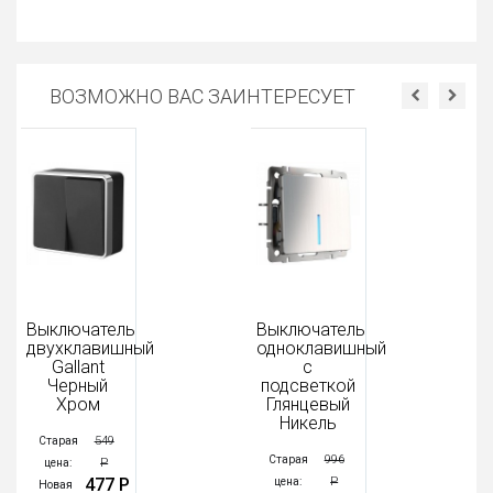
ВОЗМОЖНО ВАС ЗАИНТЕРЕСУЕТ
Выключатель
Выключатель
В
двухклавишный
одноклавишный
Gallant
с
д
Черный
подсветкой
Хром
Глянцевый
Никель
549
Старая
996
Старая
Р
цена:
477 Р
Р
цена:
Новая