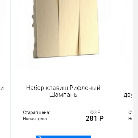
розетки
Набор клавиш Рифленый
ань
Шампань
224 Р
Старая цена:
323 Р
95 Р
281 Р
Новая цена: