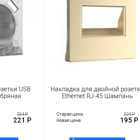
для розетки USB
Накладка для двойной 
 Серебряная
Еthernet RJ-45 Шамп
254 Р
Старая цена:
221 Р
1
Новая цена: