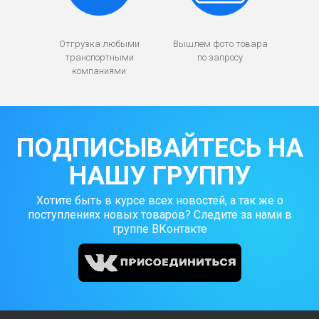
Отгрузка любыми
Вышлем фото товара
транспортными
по запросу
компаниями
ПОДПИСЫВАЙТЕСЬ НА
НАШУ ГРУППУ
Хотите быть в курсе всех новостей, а так же о
поступлениях новых товаров? Следите за нами в
группе ВКонтакте