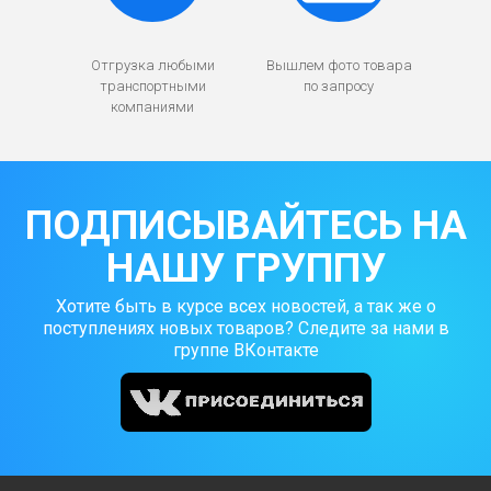
Отгрузка любыми
Вышлем фото товара
транспортными
по запросу
компаниями
ПОДПИСЫВАЙТЕСЬ НА
НАШУ ГРУППУ
Хотите быть в курсе всех новостей, а так же о
поступлениях новых товаров? Следите за нами в
группе ВКонтакте